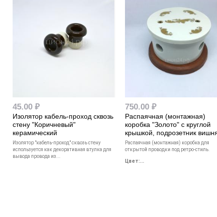
45.00 ₽
750.00 ₽
Изолятор кабель-проход сквозь
Распаячная (монтажная)
стену "Коричневый"
коробка "Золото" с круглой
керамический
крышкой, подрозетник вишн
Изолятор "кабель-проход" сквозь стену
Распаячная (монтажная) коробка для
используется как декоративная втулка для
открытой проводки под ретро-стиль.
вывода провода из...
Цвет:...