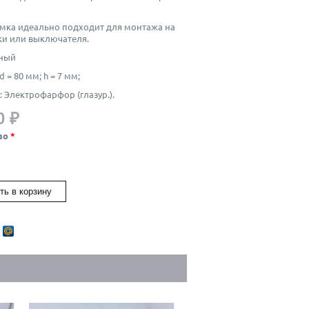
мка идеально подходит для монтажа на
ки или выключателя.
ный
d = 80 мм; h = 7 мм;
: Электрофарфор (глазур.).
0 ₽
во
*