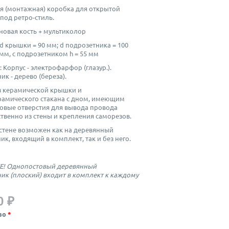
я (монтажная) коробка для открытой
под ретро-стиль.
новая кость + мультиколор
d крышки = 90 мм; d подрозетника = 100
 мм, с подрозетником h = 55 мм
: Корпус - электрофарфор (глазур.).
к - дерево (береза).
з керамической крышки и
амического стакана с дном, имеющим
вые отверстия для вывода провода
твенно из стены и крепления саморезов.
стене возможен как на деревянный
ик, входящий в комплект, так и без него.
! Однопостовый деревянный
ик (плоский) входит в комплект к каждому
0 ₽
во
*