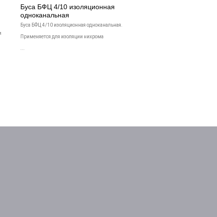
Буса БФЦ 4/10 изоляционная
одноканальная
Буса БФЦ 4/10 изоляционная одноканальная.
и
Применяется для изоляции нихрома
...