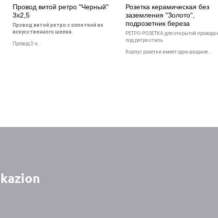
Провод витой ретро "Черный"
Розетка керамическая без
3х2,5
заземления "Золото",
подрозетник береза
Провод витой ретро с оплеткой из
искусственного шелка.
РЕТРО-РОЗЕТКА для открытой проводк
под ретро-стиль.
Провод 3-х...
Корпус розетки имеет одно входное...
kazion