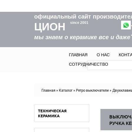
официальный сайт производите
ЦИОН
since 2001
мы знаем о керамике все и даже
ГЛАВНАЯ
О НАС
КОНТ
Форма пои
Поиск
СОТРУДНИЧЕСТВО
Вы здесь
Главная
»
Каталог
»
Ретро выключатели
»
Двухклави
ТЕХНИЧЕСКАЯ
КЕРАМИКА
ВЫКЛЮЧА
РУЧКА К