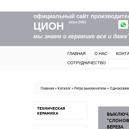
официальный сайт производите
ЦИОН
since 2001
мы знаем о керамике все и даже
ГЛАВНАЯ
О НАС
КОНТ
Форма пои
Поиск
СОТРУДНИЧЕСТВО
Вы здесь
Главная
»
Каталог
»
Ретро выключатели
»
Одноклави
ТЕХНИЧЕСКАЯ
КЕРАМИКА
ВЫКЛЮЧ
"СЛОНОВ
БЕРЕЗА